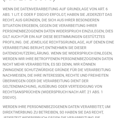
WENN DIE DATENVERARBEITUNG AUF GRUNDLAGE VON ART. 6
ABS. 1 LIT. E ODER F DSGVO ERFOLGT, HABEN SIE JEDERZEIT DAS
RECHT, AUS GRÜNDEN, DIE SICH AUS IHRER BESONDEREN
SITUATION ERGEBEN, GEGEN DIE VERARBEITUNG IHRER
PERSONENBEZOGENEN DATEN WIDERSPRUCH EINZULEGEN; DIES
GILT AUCH FÜR EIN AUF DIESE BESTIMMUNGEN GESTÜTZTES
PROFILING. DIE JEWEILIGE RECHTSGRUNDLAGE, AUF DENEN EINE
VERARBEITUNG BERUHT, ENTNEHMEN SIE DIESER
DATENSCHUTZERKLÄRUNG. WENN SIE WIDERSPRUCH EINLEGEN,
WERDEN WIR IHRE BETROFFENEN PERSONENBEZOGENEN DATEN
NICHT MEHR VERARBEITEN, ES SEI DENN, WIR KÖNNEN
ZWINGENDE SCHUTZWÜRDIGE GRÜNDE FÜR DIE VERARBEITUNG
NACHWEISEN, DIE IHRE INTERESSEN, RECHTE UND FREIHEITEN
ÜBERWIEGEN ODER DIE VERARBEITUNG DIENT DER
GELTENDMACHUNG, AUSÜBUNG ODER VERTEIDIGUNG VON
RECHTSANSPRÜCHEN (WIDERSPRUCH NACH ART. 21 ABS. 1
DSGVO).
WERDEN IHRE PERSONENBEZOGENEN DATEN VERARBEITET, UM
DIREKTWERBUNG ZU BETREIBEN, SO HABEN SIE DAS RECHT,
JEDERZEIT WIDERSPRUCH GEGEN DIE VERARBEITUNG SIE